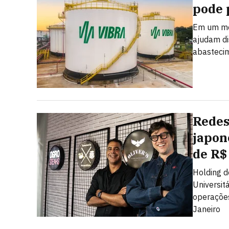
pode 
Em um mer
ajudam dis
abastecim
Redes
japon
de R$
Holding d
Universit
operações
Janeiro