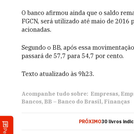
O banco afirmou ainda que o saldo rem
FGCN, será utilizado até maio de 2016 
acionadas.
Segundo o BB, após essa movimentação 
passará de 57,7 para 54,7 por cento.
Texto atualizado às 9h23.
Acompanhe tudo sobre:
Empresas
Empr
Bancos
BB – Banco do Brasil
Finanças
PRÓXIMO
30 livros ind