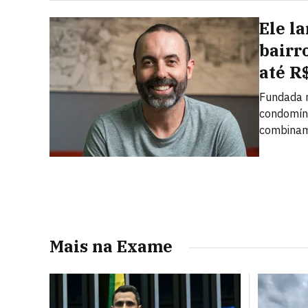
Ele l
bairr
até R
Fundada n
condomíni
combinam 
Mais na Exame