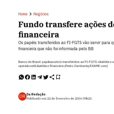
Home
Negócios
Fundo transfere ações d
financeira
Os papéis transferidos ao FI-FGTS vão servir para 
financeira que não foi informada pelo BB
Banco do Brasil: pap&eacute;is transferidos ao FI-FGTS v&atilde;o s
opera&ccedil;&atilde;o financeira (Pedro Zambarda/EXAME.com)
Da Redação
DR
Publicado em
22 de fevereiro de 2016
09h23
.