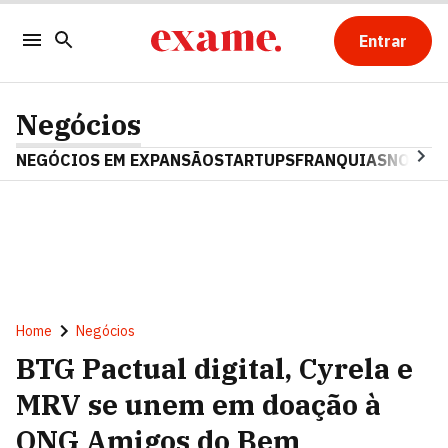
Entrar
Negócios
NEGÓCIOS EM EXPANSÃO
STARTUPS
FRANQUIAS
NOSTAL
Home
Negócios
BTG Pactual digital, Cyrela e
MRV se unem em doação à
ONG Amigos do Bem