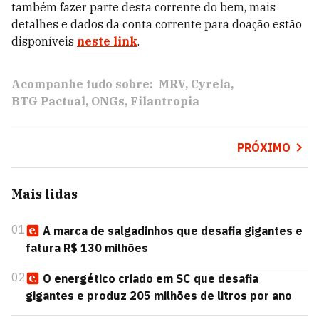
também fazer parte desta corrente do bem, mais
detalhes e dados da conta corrente para doação estão
disponíveis
neste link
.
Acompanhe tudo sobre:
MRV
Cyrela
BTG Pactual
ONGs
Filantropia
PRÓXIMO
Mais lidas
01
A marca de salgadinhos que desafia gigantes e
fatura R$ 130 milhões
02
O energético criado em SC que desafia
gigantes e produz 205 milhões de litros por ano