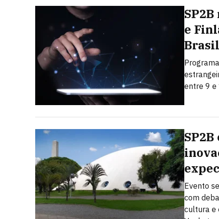
SP2B 
e Fin
Brasi
Programa 
estrangei
entre 9 e
SP2B 
inova
expec
Evento se
com debate
cultura 