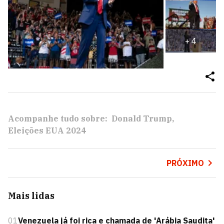
+
4
Acompanhe tudo sobre:
Donald Trump
Eleições EUA 2024
PRÓXIMO
Mais lidas
01
Venezuela já foi rica e chamada de 'Arábia Saudita'