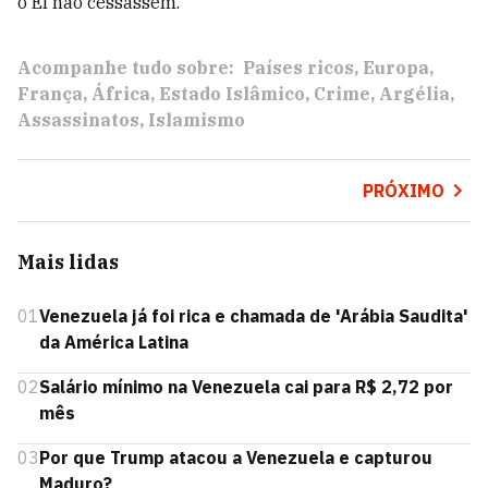
o EI não cessassem.
Acompanhe tudo sobre:
Países ricos
Europa
França
África
Estado Islâmico
Crime
Argélia
Assassinatos
Islamismo
PRÓXIMO
Mais lidas
01
Venezuela já foi rica e chamada de 'Arábia Saudita'
da América Latina
02
Salário mínimo na Venezuela cai para R$ 2,72 por
mês
03
Por que Trump atacou a Venezuela e capturou
Maduro?