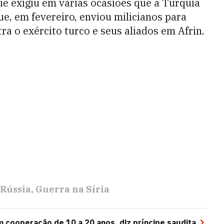
que exigiu em várias ocasiões que a Turquia
que, em fevereiro, enviou milicianos para
ra o exército turco e seus aliados em Afrin.
Rússia
Guerra na Síria
 cooperação de 10 a 20 anos, diz príncipe saudita