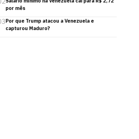
02
Salário mínimo na Venezuela cai para R$ 2,72
por mês
03
Por que Trump atacou a Venezuela e
capturou Maduro?