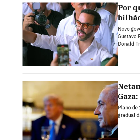
Por q
bilhã
Novo gove
Gustavo P
Donald T
Netan
Gaza:
Plano de 
gradual d