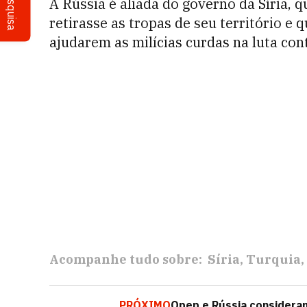
Pesquisa
A Rússia é aliada do governo da Síria, 
retirasse as tropas de seu território e 
ajudarem as milícias curdas na luta cont
Acompanhe tudo sobre:
Síria
Turquia
PRÓXIMO
Opep e Rússia consideram