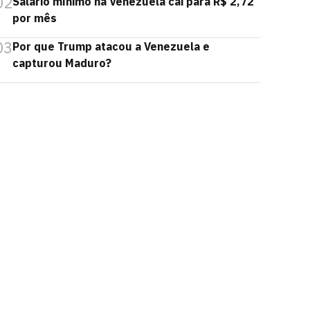
02
Salário mínimo na Venezuela cai para R$ 2,72
por mês
03
Por que Trump atacou a Venezuela e
capturou Maduro?