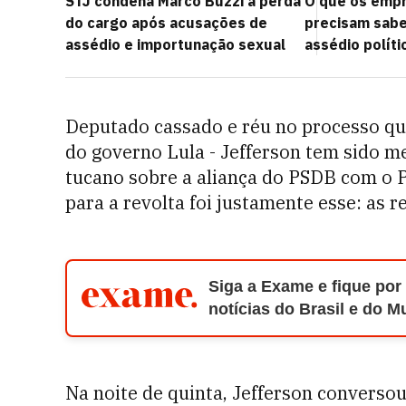
STJ condena Marco Buzzi à perda
O que os emp
do cargo após acusações de
precisam saber
assédio e importunação sexual
assédio políti
Deputado cassado e réu no processo qu
do governo Lula - Jefferson tem sido 
tucano sobre a aliança do PSDB com o 
para a revolta foi justamente esse: as r
Siga a Exame e fique por
notícias do Brasil e do 
Na noite de quinta, Jefferson convers