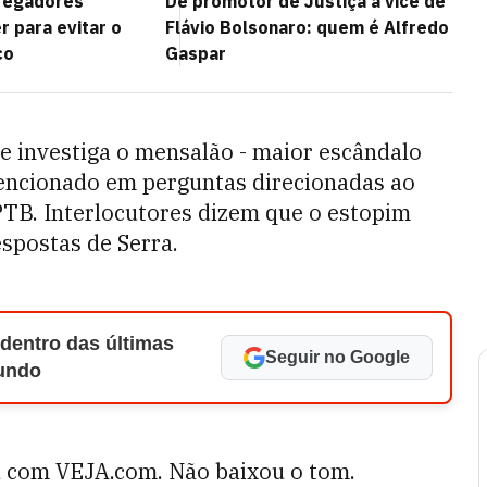
regadores
De promotor de Justiça a vice de
 para evitar o
Flávio Bolsonaro: quem é Alfredo
co
Gaspar
e investiga o mensalão - maior escândalo
mencionado em perguntas direcionadas ao
PTB. Interlocutores dizem que o estopim
espostas de Serra.
 dentro das últimas
Seguir no Google
Mundo
ou com VEJA.com. Não baixou o tom.