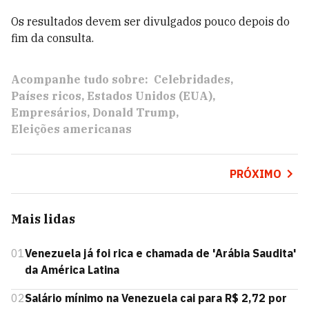
Os resultados devem ser divulgados pouco depois do
fim da consulta.
Acompanhe tudo sobre:
Celebridades
Países ricos
Estados Unidos (EUA)
Empresários
Donald Trump
Eleições americanas
PRÓXIMO
Mais lidas
01
Venezuela já foi rica e chamada de 'Arábia Saudita'
da América Latina
02
Salário mínimo na Venezuela cai para R$ 2,72 por