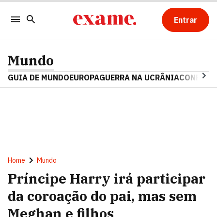
Entrar
Mundo
GUIA DE MUNDO
EUROPA
GUERRA NA UCRÂNIA
CONFLITO
Home
Mundo
Príncipe Harry irá participar
da coroação do pai, mas sem
Meghan e filhos