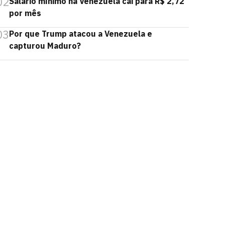
02
Salário mínimo na Venezuela cai para R$ 2,72
por mês
03
Por que Trump atacou a Venezuela e
capturou Maduro?