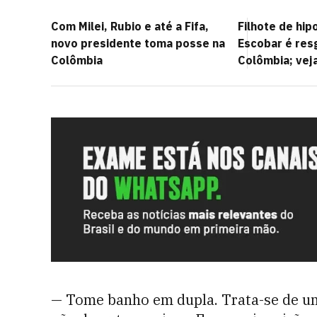
Com Milei, Rubio e até a Fifa,
Filhote de hi
novo presidente toma posse na
Escobar é res
Colômbia
Colômbia; vej
— Tome banho em dupla. Trata-se de um