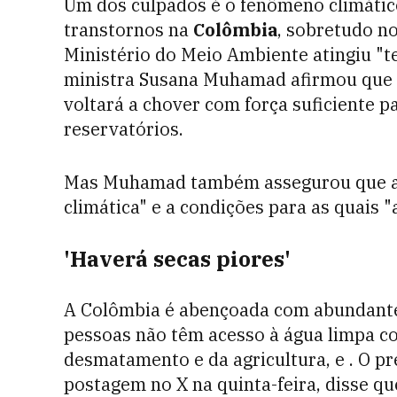
Um dos culpados é o fenômeno climáti
transtornos na
Colômbia
, sobretudo no
Ministério do Meio Ambiente atingiu "t
ministra Susana Muhamad afirmou que ap
voltará a chover com força suficiente p
reservatórios.
Mas Muhamad também assegurou que a s
climática" e a condições para as quais "
'Haverá secas piores'
A Colômbia é abençoada com abundante
pessoas não têm acesso à água limpa co
desmatamento e da agricultura, e . O p
postagem no X na quinta-feira, disse q