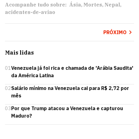
Acompanhe tudo sobre:
Ásia
Mortes
Nepal
acidentes-de-aviao
PRÓXIMO
Mais lidas
01
Venezuela já foi rica e chamada de 'Arábia Saudita'
da América Latina
02
Salário mínimo na Venezuela cai para R$ 2,72 por
mês
03
Por que Trump atacou a Venezuela e capturou
Maduro?