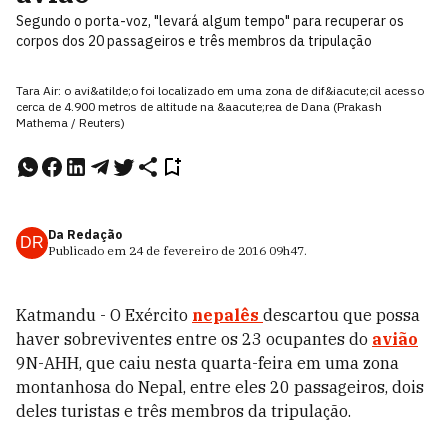
Segundo o porta-voz, "levará algum tempo" para recuperar os
corpos dos 20 passageiros e três membros da tripulação
Tara Air: o avi&atilde;o foi localizado em uma zona de dif&iacute;cil acesso
cerca de 4.900 metros de altitude na &aacute;rea de Dana (Prakash
Mathema / Reuters)
Da Redação
DR
Publicado em
24 de fevereiro de 2016
09h47
.
Katmandu - O Exército
nepalês
descartou que possa
haver sobreviventes entre os 23 ocupantes do
avião
9N-AHH, que caiu nesta quarta-feira em uma zona
montanhosa do Nepal, entre eles 20 passageiros, dois
deles turistas e três membros da tripulação.