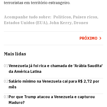
terroristas em território estrangeiro.
Acompanhe tudo sobre:
Políticos
Países ricos
Estados Unidos (EUA)
John Kerry
Drones
PRÓXIMO
Mais lidas
01
Venezuela já foi rica e chamada de 'Arábia Saudita'
da América Latina
02
Salário mínimo na Venezuela cai para R$ 2,72 por
mês
03
Por que Trump atacou a Venezuela e capturou
Maduro?