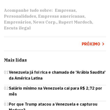
Acompanhe tudo sobre:
Empresas
Personalidades
Empresas americanas
Empresários
News Corp.
Rupert Murdoch
Escuta ilegal
PRÓXIMO
Mais lidas
01
Venezuela já foi rica e chamada de 'Arábia Saudita'
da América Latina
02
Salário mínimo na Venezuela cai para R$ 2,72 por
mês
03
Por que Trump atacou a Venezuela e capturou