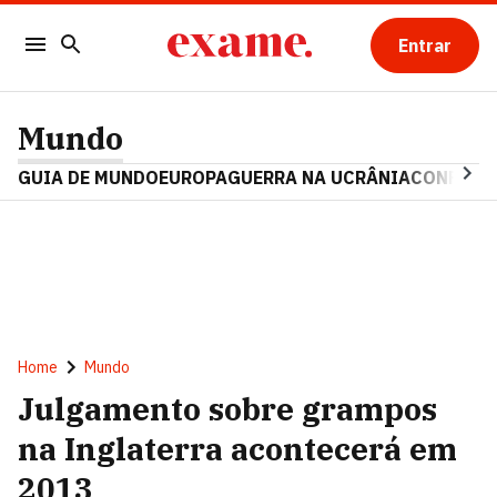
Entrar
Mundo
GUIA DE MUNDO
EUROPA
GUERRA NA UCRÂNIA
CONFLITO
Home
Mundo
Julgamento sobre grampos
na Inglaterra acontecerá em
2013