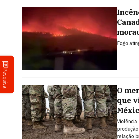
Incên
Canad
morad
Fogo atin
Pesquisa
O mer
que v
Méxi
Violência
produção 
relação b