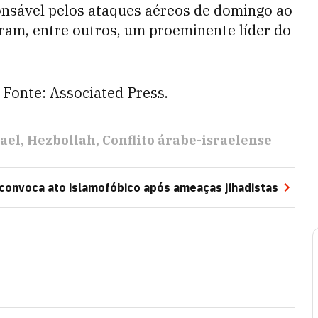
onsável pelos ataques aéreos de domingo ao
aram, entre outros, um proeminente líder do
 Fonte: Associated Press.
rael
Hezbollah
Conflito árabe-israelense
convoca ato islamofóbico após ameaças jihadistas