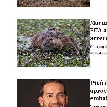
Marmo
EUA a
arrec
Com corte
pesquisad
Pivô 
aprov
embai
Integrant