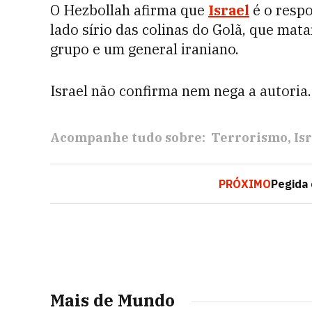
O Hezbollah afirma que
Israel
é o resp
lado sírio das colinas do Golã, que mat
grupo e um general iraniano.
Israel não confirma nem nega a autoria.
Acompanhe tudo sobre:
Terrorismo
Is
PRÓXIMO
Pegida 
Mais de Mundo