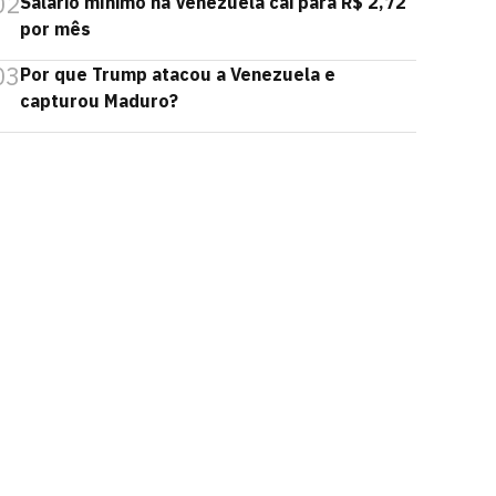
02
Salário mínimo na Venezuela cai para R$ 2,72
por mês
03
Por que Trump atacou a Venezuela e
capturou Maduro?