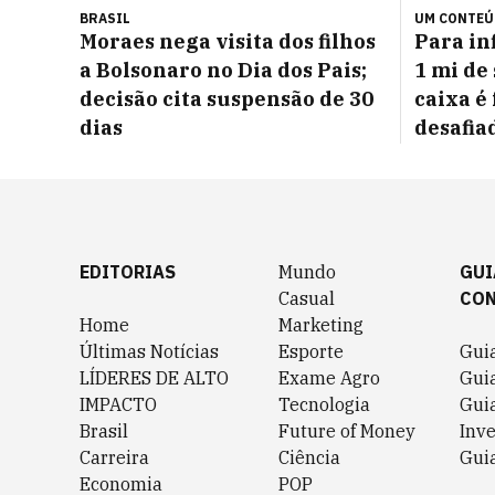
BRASIL
UM CONTE
Moraes nega visita dos filhos
Para in
a Bolsonaro no Dia dos Pais;
1 mi de
decisão cita suspensão de 30
caixa é 
dias
desafia
EDITORIAS
Mundo
GUI
Casual
CO
Home
Marketing
Últimas Notícias
Esporte
Gui
LÍDERES DE ALTO
Exame Agro
Gui
IMPACTO
Tecnologia
Gui
Brasil
Future of Money
Inv
Carreira
Ciência
Guia
Economia
POP