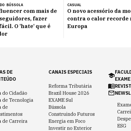
ÚDO
BÚSSOLA
CASUAL
fluencer com mais de
O novo acessório da m
 seguidores, fazer
contra o calor recorde
fácil. O 'hate' que é
Europa
dor
AS DE
CANAIS ESPECIAIS
FACUL
NTEÚDO
EXAME
Reforma Tributária
REVIS
a do Cidadão
Brazil House 2026
NEWSL
a de Tecnologia
EXAME Sul
Exame
a de
Bússola
Carrei
estimentos
Construindo Futuros
Despe
 de Carreira
Energia em Foco
ESG
Investir no Exterior