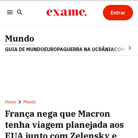
Entrar
Mundo
GUIA DE MUNDO
EUROPA
GUERRA NA UCRÂNIA
CONFLITO
Home
Mundo
França nega que Macron
tenha viagem planejada aos
EUA junto com Zelensky e