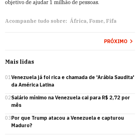
objetivo de ajudar 1 milhão de pessoas.
Acompanhe tudo sobre:
África
Fome
Fifa
PRÓXIMO
Mais lidas
01
Venezuela já foi rica e chamada de 'Arábia Saudita'
da América Latina
02
Salário mínimo na Venezuela cai para R$ 2,72 por
mês
03
Por que Trump atacou a Venezuela e capturou
Maduro?