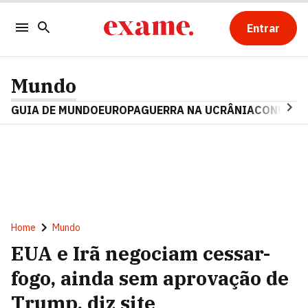
Entrar
Mundo
GUIA DE MUNDO
EUROPA
GUERRA NA UCRÂNIA
CONFLITO
Home
Mundo
EUA e Irã negociam cessar-
fogo, ainda sem aprovação de
Trump, diz site