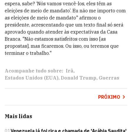
espera, sabe? ‘Nós vamos vencê-los, eles têm as
eleições de meio de mandato’. Eu não me importo com
as eleições de meio de mandato" afirmou o
presidente, acrescentando que um texto final só será
aprovado quando atender às expectativas da Casa
Branca. "Não estamos satisfeitos com isso [as
propostas], mas ficaremos. Ou isso, ou teremos que
terminar o trabalho."
Acompanhe tudo sobre:
Irã
Estados Unidos (EUA)
Donald Trump
Guerras
PRÓXIMO
Mais lidas
01
Venezuela já foi rica e chamada de 'Arábia Saudita'