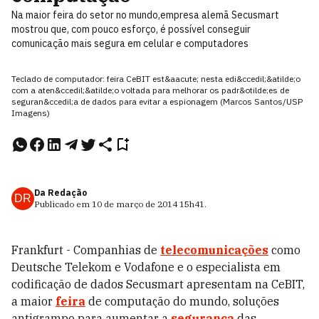
Na maior feira do setor no mundo,empresa alemã Secusmart
mostrou que, com pouco esforço, é possível conseguir
comunicação mais segura em celular e computadores
Teclado de computador: feira CeBIT est&aacute; nesta edi&ccedil;&atilde;o
com a aten&ccedil;&atilde;o voltada para melhorar os padr&otilde;es de
seguran&ccedil;a de dados para evitar a espionagem (Marcos Santos/USP
Imagens)
Da Redação
DR
Publicado em
10 de março de 2014
15h41
.
Frankfurt - Companhias de
telecomunicações
como
Deutsche Telekom e Vodafone e o especialista em
codificação de dados Secusmart apresentam na CeBIT,
a maior
feira
de computação do mundo, soluções
antigrampo para aumentar a
segurança
das