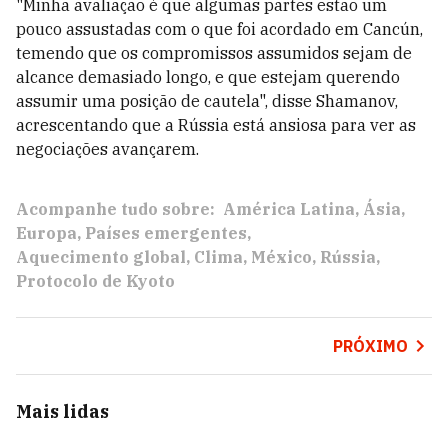
"Minha avaliação é que algumas partes estão um
pouco assustadas com o que foi acordado em Cancún,
temendo que os compromissos assumidos sejam de
alcance demasiado longo, e que estejam querendo
assumir uma posição de cautela", disse Shamanov,
acrescentando que a Rússia está ansiosa para ver as
negociações avançarem.
Acompanhe tudo sobre:
América Latina
Ásia
Europa
Países emergentes
Aquecimento global
Clima
México
Rússia
Protocolo de Kyoto
PRÓXIMO
Mais lidas