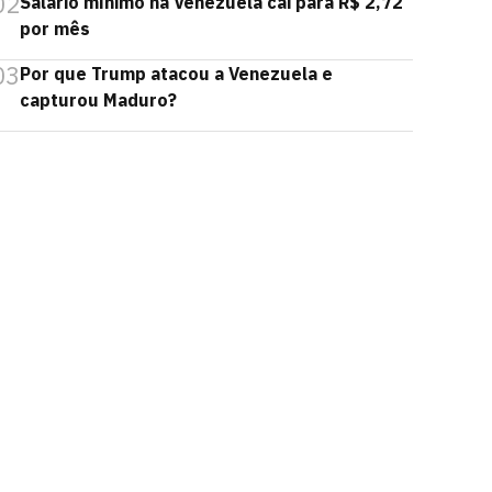
02
Salário mínimo na Venezuela cai para R$ 2,72
por mês
03
Por que Trump atacou a Venezuela e
capturou Maduro?