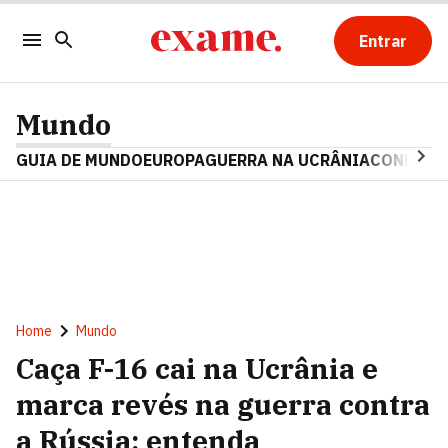
Entrar
Mundo
GUIA DE MUNDO
EUROPA
GUERRA NA UCRÂNIA
CONFLITO
Home
Mundo
Caça F-16 cai na Ucrânia e
marca revés na guerra contra
a Rússia; entenda