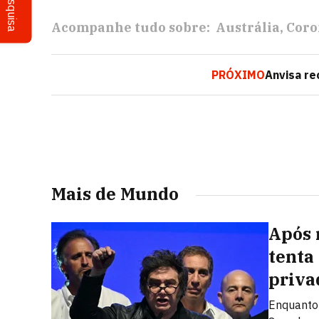
Pesquisa
Acompanhe tudo sobre:
Austrália
Coro
PRÓXIMO
Anvisa re
Mais de Mundo
Após 
tenta
priva
Enquanto 