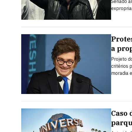
Senado ar
expropria
Prote
a prop
Projeto d
critérios
moradia e
Caso 
parqu