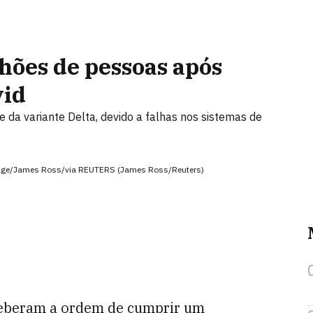
lhões de pessoas após
vid
 da variante Delta, devido a falhas nos sistemas de
mage/James Ross/via REUTERS (James Ross/Reuters)
eberam a ordem de cumprir um