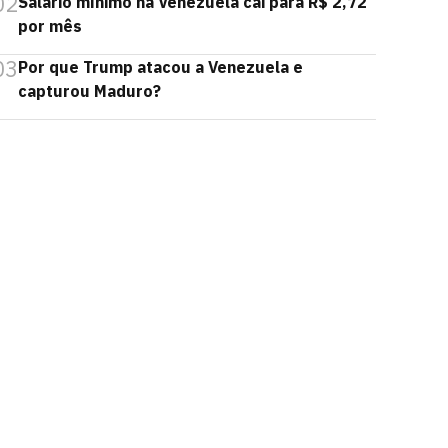
02
Salário mínimo na Venezuela cai para R$ 2,72
por mês
03
Por que Trump atacou a Venezuela e
capturou Maduro?