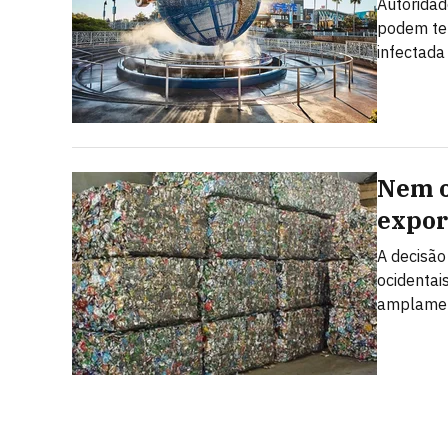
Autoridad
podem ter
infectada
Nem o
expor
A decisão
ocidentai
amplamen