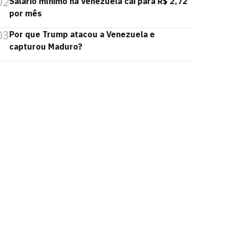
02
Salário mínimo na Venezuela cai para R$ 2,72
por mês
03
Por que Trump atacou a Venezuela e
capturou Maduro?