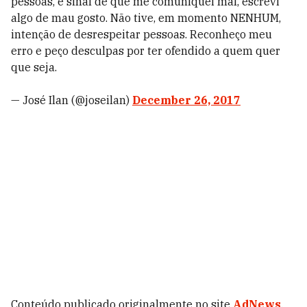
pessoas, é sinal de que me comuniquei mal, escrevi
algo de mau gosto. Não tive, em momento NENHUM,
intenção de desrespeitar pessoas. Reconheço meu
erro e peço desculpas por ter ofendido a quem quer
que seja.
— José Ilan (@joseilan)
December 26, 2017
Conteúdo publicado originalmente no site
AdNews
.