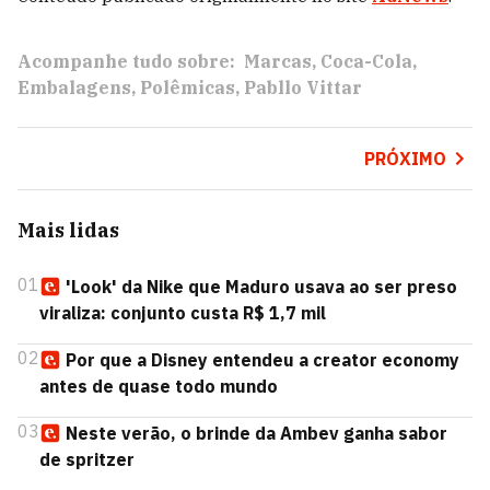
Acompanhe tudo sobre:
Marcas
Coca-Cola
Embalagens
Polêmicas
Pabllo Vittar
PRÓXIMO
Mais lidas
01
'Look' da Nike que Maduro usava ao ser preso
viraliza: conjunto custa R$ 1,7 mil
02
Por que a Disney entendeu a creator economy
antes de quase todo mundo
03
Neste verão, o brinde da Ambev ganha sabor
de spritzer