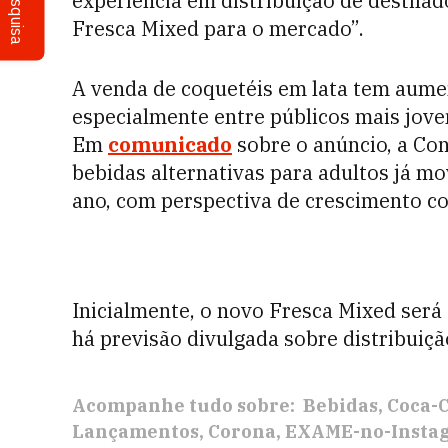
Pesquisa
experiência em distribuição de destilad
Fresca Mixed para o mercado”.
A venda de coquetéis em lata tem aume
especialmente entre públicos mais jove
Em
comunicado
sobre o anúncio, a Co
bebidas alternativas para adultos já mo
ano, com perspectiva de crescimento c
Inicialmente, o novo Fresca Mixed será
há previsão divulgada sobre distribuiçã
Acompanhe tudo sobre:
Bebidas
Coca-
Lançamentos
Corona
EXAME-no-Insta