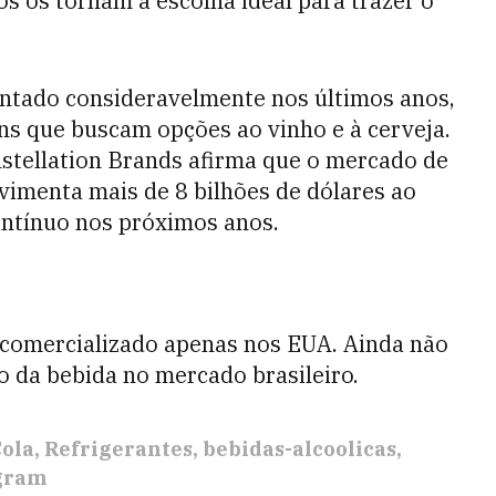
os os tornam a escolha ideal para trazer o
ntado consideravelmente nos últimos anos,
ns que buscam opções ao vinho e à cerveja.
nstellation Brands afirma que o mercado de
vimenta mais de 8 bilhões de dólares ao
ontínuo nos próximos anos.
 comercializado apenas nos EUA. Ainda não
o da bebida no mercado brasileiro.
Cola
Refrigerantes
bebidas-alcoolicas
gram