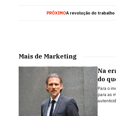
PRÓXIMO
A revolução do trabalho
Mais de Marketing
Na er
do qu
Para o in
para as m
autentici