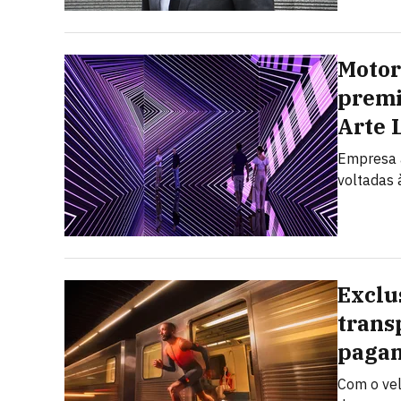
Motor
premi
Arte 
Empresa a
voltadas à
Exclu
trans
pagam
Com o vel