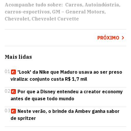
Acompanhe tudo sobre:
Carros
Autoindústria
carros-esportivos
GM – General Motors
Chevrolet
Chevrolet Corvette
PRÓXIMO
Mais lidas
01
'Look' da Nike que Maduro usava ao ser preso
viraliza: conjunto custa R$ 1,7 mil
02
Por que a Disney entendeu a creator economy
antes de quase todo mundo
03
Neste verão, o brinde da Ambev ganha sabor
de spritzer