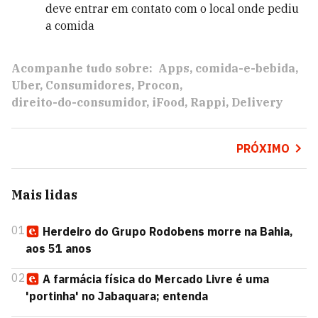
deve entrar em contato com o local onde pediu
a comida
Acompanhe tudo sobre:
Apps
comida-e-bebida
Uber
Consumidores
Procon
direito-do-consumidor
iFood
Rappi
Delivery
PRÓXIMO
Mais lidas
01
Herdeiro do Grupo Rodobens morre na Bahia,
aos 51 anos
02
A farmácia física do Mercado Livre é uma
'portinha' no Jabaquara; entenda