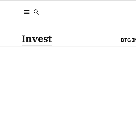
Invest
BTG I