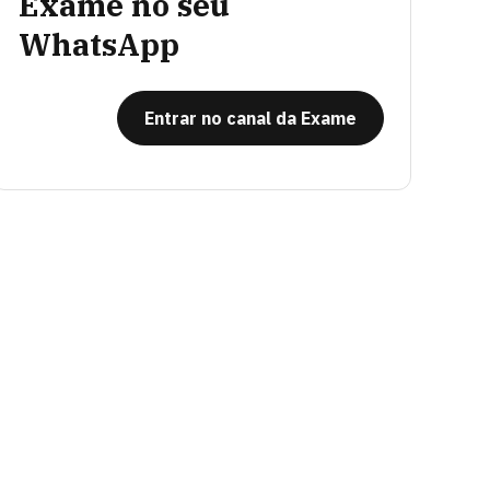
Exame no seu
WhatsApp
Entrar no canal da Exame