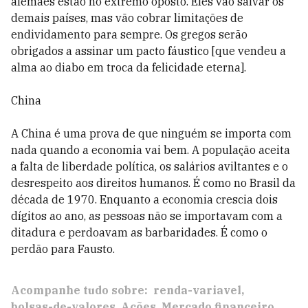
alemães estão no extremo oposto. Eles vão salvar os
demais países, mas vão cobrar limitações de
endividamento para sempre. Os gregos serão
obrigados a assinar um pacto fáustico [que vendeu a
alma ao diabo em troca da felicidade eterna].
China
A China é uma prova de que ninguém se importa com
nada quando a economia vai bem. A população aceita
a falta de liberdade política, os salários aviltantes e o
desrespeito aos direitos humanos. É como no Brasil da
década de 1970. Enquanto a economia crescia dois
dígitos ao ano, as pessoas não se importavam com a
ditadura e perdoavam as barbaridades. É como o
perdão para Fausto.
Acompanhe tudo sobre:
renda-variavel
bolsas-de-valores
Ações
Mercado financeiro