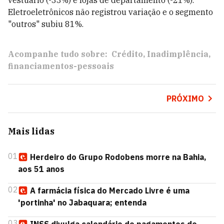
vestuário (-33%) e lojas de departamento (-21%).
Eletroeletrônicos não registrou variação e o segmento
"outros" subiu 81%.
Acompanhe tudo sobre:
Crédito
Inadimplência
financiamentos-pessoais
PRÓXIMO
Mais lidas
01
Herdeiro do Grupo Rodobens morre na Bahia,
aos 51 anos
02
A farmácia física do Mercado Livre é uma
'portinha' no Jabaquara; entenda
03