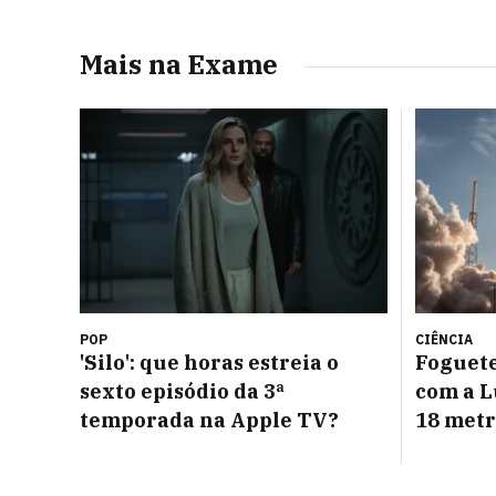
Mais na Exame
POP
CIÊNCIA
'Silo': que horas estreia o
Foguete
sexto episódio da 3ª
com a L
temporada na Apple TV?
18 metr