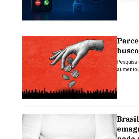
Parce
busco
Pesquisa 
aumentou
Brasi
emagr
nada 