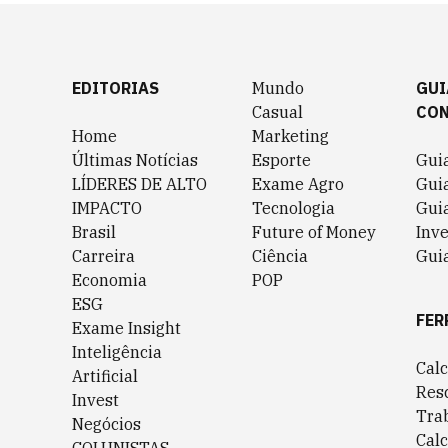
EDITORIAS
Mundo
GUI
Casual
CO
Home
Marketing
Últimas Notícias
Esporte
Gui
LÍDERES DE ALTO
Exame Agro
Gui
IMPACTO
Tecnologia
Gui
Brasil
Future of Money
Inv
Carreira
Ciência
Guia
Economia
POP
ESG
FER
Exame Insight
Inteligência
Cal
Artificial
Res
Invest
Tra
Negócios
Cal