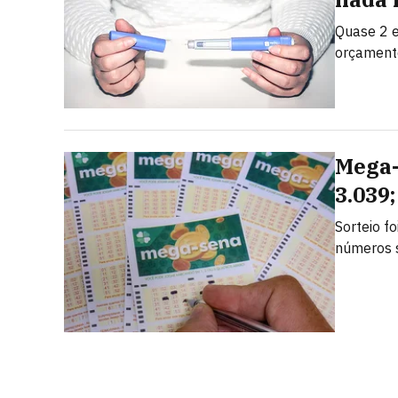
Quase 2 e
orçamento
Mega-
3.039
Sorteio f
números 