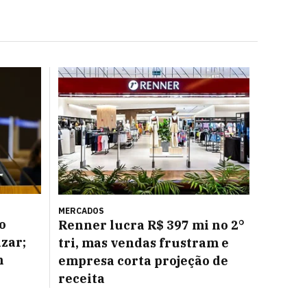
MERCADOS
o
Renner lucra R$ 397 mi no 2°
azar;
tri, mas vendas frustram e
m
empresa corta projeção de
receita