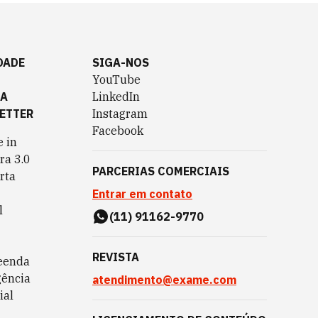
DADE
SIGA-NOS
YouTube
TA
LinkedIn
ETTER
Instagram
Facebook
 in
ra 3.0
PARCERIAS COMERCIAIS
rta
Entrar em contato
l
(11) 91162-9770
REVISTA
eenda
gência
atendimento@exame.com
ial