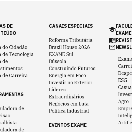
AS DE
CANAIS ESPECIAIS
FACUL
NTEÚDO
EXAME
Reforma Tributária
REVIS
a do Cidadão
Brazil House 2026
NEWSL
a de Tecnologia
EXAME Sul
Exame
a de
Bússola
Carrei
estimentos
Construindo Futuros
Despe
 de Carreira
Energia em Foco
ESG
Investir no Exterior
Casua
Líderes
RAMENTAS
Invest
Extraordinários
Agro
Negócios em Luta
culadora de
Empr
Política Industrial
cisão
Inteli
balhista
Artific
EVENTOS EXAME
culadora de