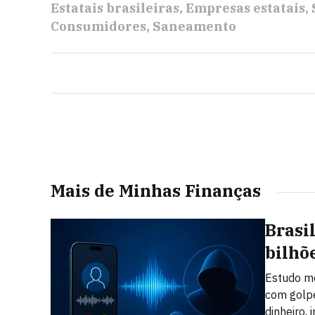
Estatais brasileiras
Empresas estatais
Consumidores
Saneamento
Mais de Minhas Finanças
Brasi
bilhõ
Estudo mo
com golpe
dinheiro,