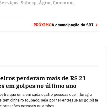
Serviços
Sabesp
Água
Consumo
PRÓXIMO
A emancipação do SBT
leiros perderam mais de R$ 21
es em golpes no último ano
stra que uma em cada quatro pessoas que interagiu
 tem dinheiro roubado, seja por ter entregue ao golpista
 informações pessoais ou ambos