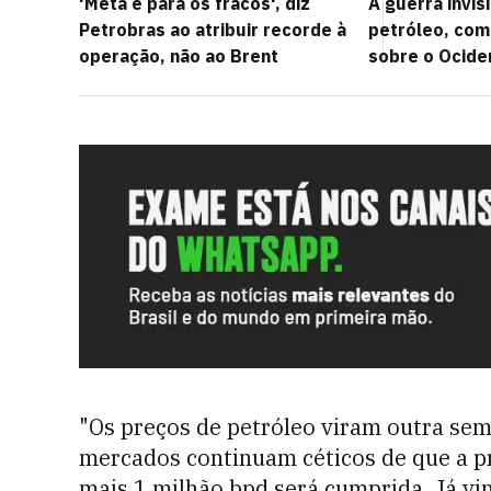
'Meta é para os fracos', diz
A guerra invisí
Petrobras ao atribuir recorde à
petróleo, com
operação, não ao Brent
sobre o Ocide
"Os preços de petróleo viram outra se
mercados continuam céticos de que a 
mais 1 milhão bpd será cumprida. Já vi