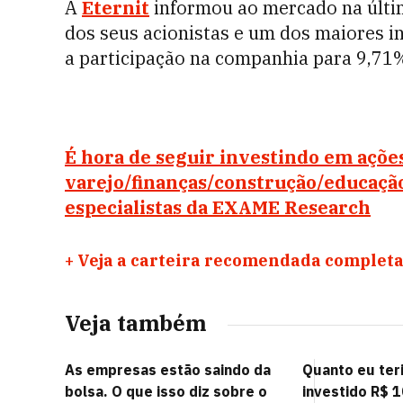
A
Eternit
informou ao mercado na últim
dos seus acionistas e um dos maiores in
a participação na companhia para 9,71
É hora de seguir investindo em açõe
varejo/finanças/construção/educaçã
especialistas da EXAME Research
+
Veja a carteira recomendada completa
Veja também
As empresas estão saindo da
Quanto eu teri
bolsa. O que isso diz sobre o
investido R$ 