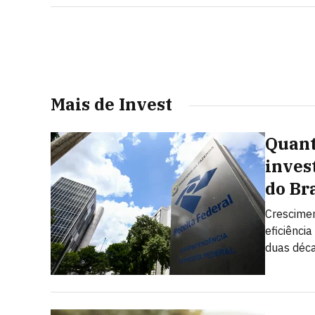
Mais de Invest
Quant
inves
do Br
Crescimen
eficiênci
duas déc