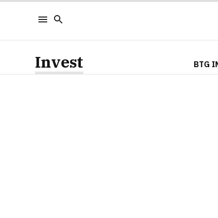
Invest
BTG I