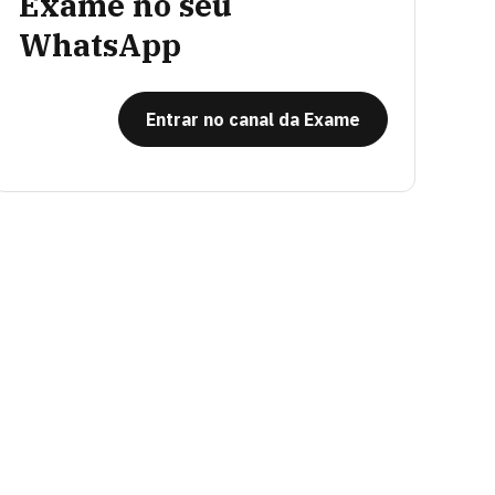
Exame no seu
WhatsApp
Entrar no canal da Exame