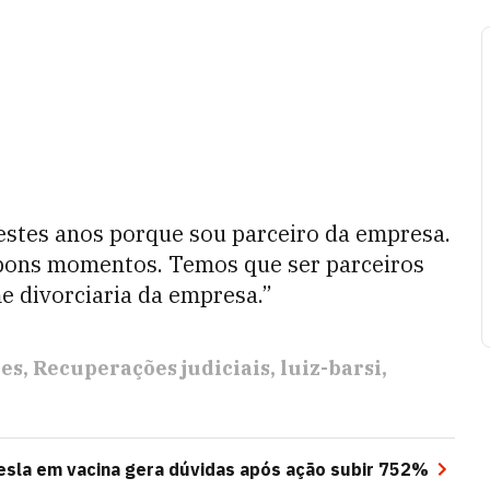
estes anos porque sou parceiro da empresa.
 bons momentos. Temos que ser parceiros
divorciaria da empresa.”
res
Recuperações judiciais
luiz-barsi
Tesla em vacina gera dúvidas após ação subir 752%