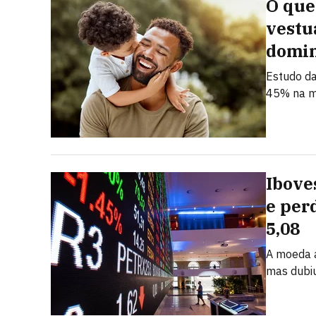
O que
vestu
domi
Estudo da
45% na m
Ibove
e per
5,08
A moeda a
mas dubi