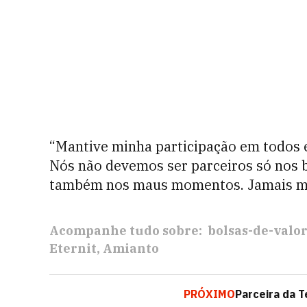
“Mantive minha participação em todos 
Nós não devemos ser parceiros só nos
também nos maus momentos. Jamais me 
Acompanhe tudo sobre:
bolsas-de-valo
Eternit
Amianto
PRÓXIMO
Parceira da 