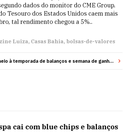
 segundo dados do monitor do CME Group.
s do Tesouro dos Estados Unidos caem mais
ro, tal rendimento chegou a 5%..
zine Luiza
Casas Bahia
bolsas-de-valores
meio à temporada de balanços e semana de ganhos
spa cai com blue chips e balanços