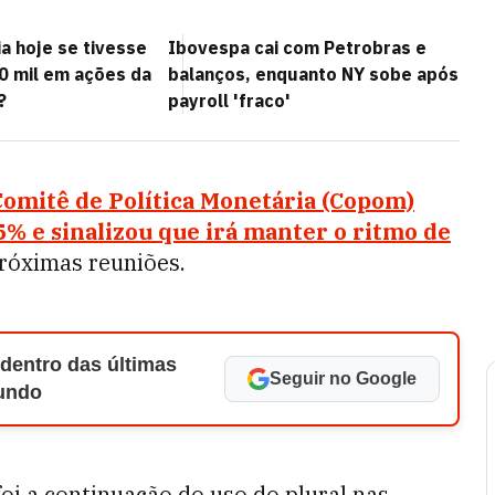
a hoje se tivesse
Ibovespa cai com Petrobras e
10 mil em ações da
balanços, enquanto NY sobe após
?
payroll 'fraco'
Comitê de Política Monetária (Copom)
5% e sinalizou que irá manter o ritmo de
róximas reuniões.
 dentro das últimas
Seguir no Google
Mundo
i a continuação do uso do plural nas