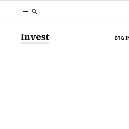
Invest
BTG I