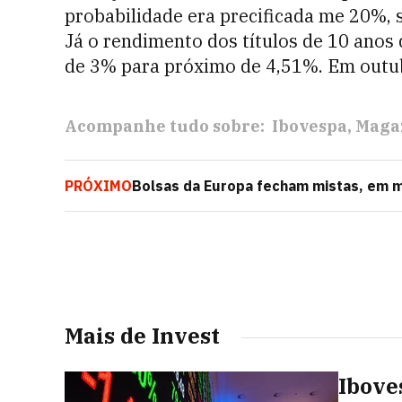
probabilidade era precificada me 20%,
Já o rendimento dos títulos de 10 ano
de 3% para próximo de 4,51%. Em outub
Acompanhe tudo sobre:
Ibovespa
Maga
PRÓXIMO
Bolsas da Europa fecham mistas, em 
robustos
Mais de Invest
Ibove