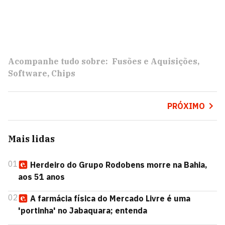
Acompanhe tudo sobre:
Fusões e Aquisições
Software
Chips
PRÓXIMO
Mais lidas
01
Herdeiro do Grupo Rodobens morre na Bahia,
aos 51 anos
02
A farmácia física do Mercado Livre é uma
'portinha' no Jabaquara; entenda