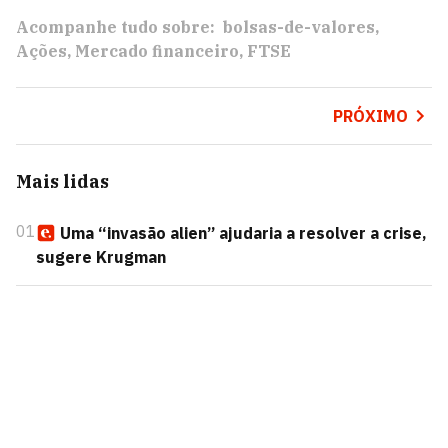
Acompanhe tudo sobre:
bolsas-de-valores
Ações
Mercado financeiro
FTSE
PRÓXIMO
Mais lidas
01
Uma “invasão alien” ajudaria a resolver a crise,
sugere Krugman