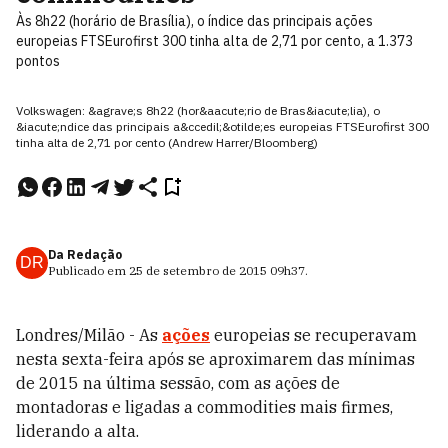
Às 8h22 (horário de Brasília), o índice das principais ações
europeias FTSEurofirst 300 tinha alta de 2,71 por cento, a 1.373
pontos
Volkswagen: &agrave;s 8h22 (hor&aacute;rio de Bras&iacute;lia), o
&iacute;ndice das principais a&ccedil;&otilde;es europeias FTSEurofirst 300
tinha alta de 2,71 por cento (Andrew Harrer/Bloomberg)
Da Redação
DR
Publicado em
25 de setembro de 2015
09h37
.
Londres/Milão - As
ações
europeias se recuperavam
nesta sexta-feira após se aproximarem das mínimas
de 2015 na última sessão, com as ações de
montadoras e ligadas a commodities mais firmes,
liderando a alta.