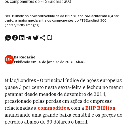
os componentes do FTSEurofirst 300
BHP Billiton: as a&ccedil;&otilde;es da BHP Billiton ca&iacute;ram 6,4 por
cento, a maior queda entre os componentes do FTSEurofirst 300
(Pierse/Getty Images)
Da Redação
DR
Publicado em
15 de janeiro de 2016
15h36
.
Milão/Londres - O principal índice de ações europeias
quase 3 por cento nesta sexta-feira e fechou no menor
patamar desde meados de dezembro de 2014,
pressionado pelas perdas em ações de empresas
relacionadas a
commodities
, com a
BHP Billiton
anunciando uma grande baixa contábil e os preços do
petróleo abaixo de 30 dólares o barril.