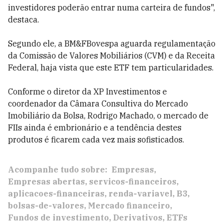
investidores poderão entrar numa carteira de fundos",
destaca.
Segundo ele, a BM&FBovespa aguarda regulamentação
da Comissão de Valores Mobiliários (CVM) e da Receita
Federal, haja vista que este ETF tem particularidades.
Conforme o diretor da XP Investimentos e
coordenador da Câmara Consultiva do Mercado
Imobiliário da Bolsa, Rodrigo Machado, o mercado de
FIIs ainda é embrionário e a tendência destes
produtos é ficarem cada vez mais sofisticados.
Acompanhe tudo sobre:
Empresas
Empresas abertas
servicos-financeiros
aplicacoes-financeiras
renda-variavel
B3
bolsas-de-valores
Mercado financeiro
Fundos de investimento
Derivativos
ETFs