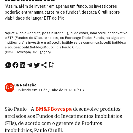
"Assim, além de investir em apenas um fundo, os investidores
poderão entrar numa carteira de fundos", destaca Cirulli sobre
viabilidade de lançar ETF do Ifix
&quot;A ideia &eacute; possibilitar aluguel de cotas, lan&ccedil;ar derivativo
e ETF (Fundos de &Iacute;ndices, ou Exchange Traded Funds, na sigla em
ingl&ecirc;s) e investir em a&ccedil;&otilde;es de comunica&ccedil;&atilde;o
e educa&ccedil;&atilde;o&quot;, diz Paulo Cirulli
(BM&FBovespa/Divulgação)
Da Redação
DR
Publicado em
11 de junho de 2013
15h18
.
São Paulo - A
BM&FBovespa
desenvolve produtos
atrelados aos Fundos de Investimentos Imobiliários
(FIIs), de acordo com o gerente de Produtos
Imobiliários, Paulo Cirulli.