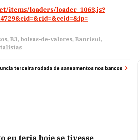
et/items/loaders/loader_1063.js?
4729&cid=&rid=&ccid=&ip=
cos
B3
bolsas-de-valores
Banrisul
alistas
uncia terceira rodada de saneamentos nos bancos
o eu teria hoje se tivesse