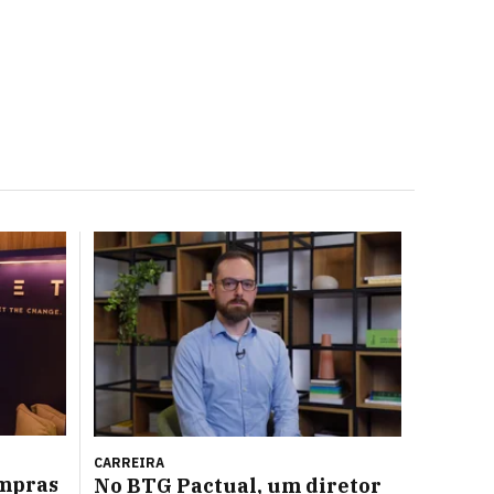
CARREIRA
ompras
No BTG Pactual, um diretor