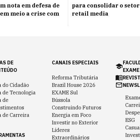
m nota em defesa de
para consolidar o setor
 em meio a crise com
retail media
AS DE
CANAIS ESPECIAIS
FACUL
NTEÚDO
EXAME
Reforma Tributária
REVIS
a do Cidadão
Brazil House 2026
NEWSL
a de Tecnologia
EXAME Sul
Exame
a de
Bússola
Carrei
estimentos
Construindo Futuros
Despe
 de Carreira
Energia em Foco
ESG
Investir no Exterior
Casua
Líderes
RAMENTAS
Invest
Extraordinários