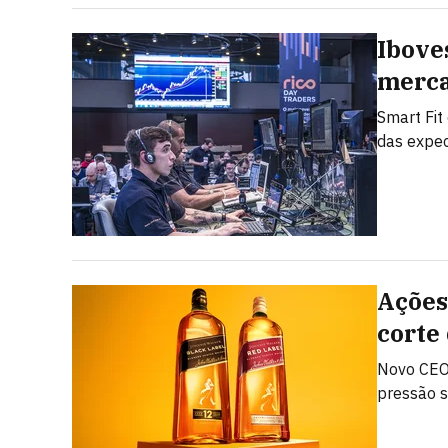
Ibove
merca
Smart Fit
das expec
Ações
corte
Novo CEO
pressão 