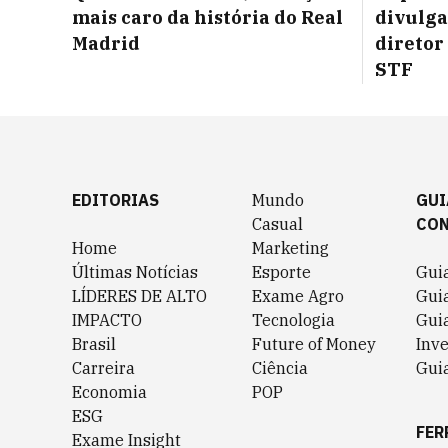
mais caro da história do Real
divulga
Madrid
diretor
STF
EDITORIAS
Mundo
GUI
Casual
CO
Home
Marketing
Últimas Notícias
Esporte
Gui
LÍDERES DE ALTO
Exame Agro
Gui
IMPACTO
Tecnologia
Gui
Brasil
Future of Money
Inv
Carreira
Ciência
Guia
Economia
POP
ESG
FER
Exame Insight