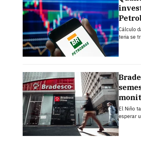
inves
Petro
Cálculo d
teria se 
Brade
semest
monit
El Niño t
esperar u