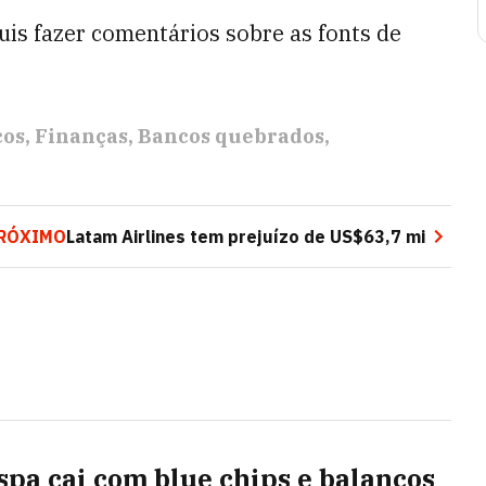
uis fazer comentários sobre as fonts de
cos
Finanças
Bancos quebrados
RÓXIMO
Latam Airlines tem prejuízo de US$63,7 mi
spa cai com blue chips e balanços