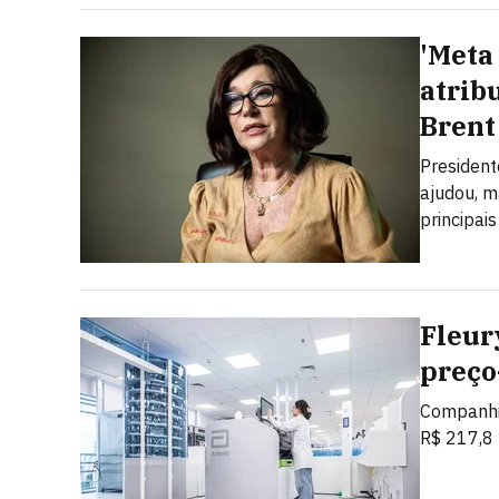
'Meta 
atrib
Brent
President
ajudou, m
principais
Fleur
preço
Companhia
R$ 217,8