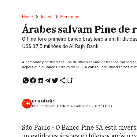
Home
Invest
Mercados
Árabes salvam Pine de r
O Pine foi o primeiro banco brasileiro a emitir dívi
US$ 37,5 milhões do Al Rajhi Bank
A demanda por t&iacute;tulos de d&iacute;vida de bancos m&eacute;
depois que o Banco Cruzeiro do Sul SA causou preju&iacute;zos a i
Da Redação
DR
Publicado em
13 de novembro de 2012
10h00
.
São Paulo - O Banco Pine SA está diver
investidores árabes e chilenos após o 