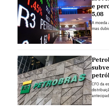
e per
5,08
A moeda a
mas dubi
Petro
subve
petró
CFO da es
distribui
antecipad