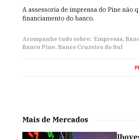
A assessoria de imprensa do Pine não q
financiamento do banco.
Acompanhe tudo sobre:
Empresas
Ban
Banco Pine
Banco Cruzeiro do Sul
P
Mais de Mercados
Ibove