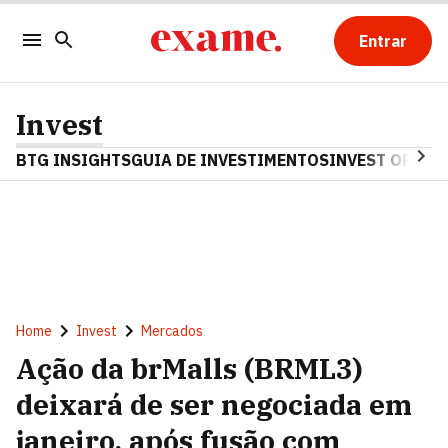
Entrar
Invest
BTG INSIGHTS
GUIA DE INVESTIMENTOS
INVEST OPINA
Home
Invest
Mercados
Ação da brMalls (BRML3)
deixará de ser negociada em
janeiro, após fusão com