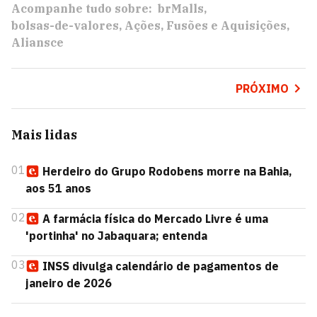
Acompanhe tudo sobre:
brMalls
bolsas-de-valores
Ações
Fusões e Aquisições
Aliansce
PRÓXIMO
Mais lidas
01
Herdeiro do Grupo Rodobens morre na Bahia,
aos 51 anos
02
A farmácia física do Mercado Livre é uma
'portinha' no Jabaquara; entenda
03
INSS divulga calendário de pagamentos de
janeiro de 2026