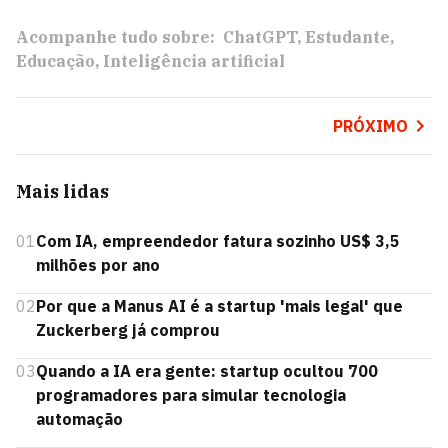
Acompanhe tudo sobre:
ChatGPT
Estudante
Educação
Inteligência artificial
PRÓXIMO
Mais lidas
01
Com IA, empreendedor fatura sozinho US$ 3,5
milhões por ano
02
Por que a Manus AI é a startup 'mais legal' que
Zuckerberg já comprou
03
Quando a IA era gente: startup ocultou 700
programadores para simular tecnologia
automação