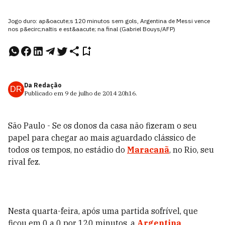
Jogo duro: ap&oacute;s 120 minutos sem gols, Argentina de Messi vence
nos p&ecirc;naltis e est&aacute; na final (Gabriel Bouys/AFP)
Da Redação
DR
Publicado em
9 de julho de 2014
20h16
.
São Paulo - Se os donos da casa não fizeram o seu
papel para chegar ao mais aguardado clássico de
todos os tempos, no estádio do
Maracanã
, no Rio, seu
rival fez.
Nesta quarta-feira, após uma partida sofrível, que
ficou em 0 a 0 por 120 minutos, a
Argentina