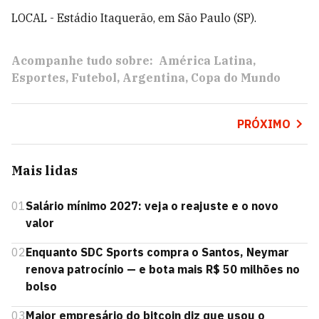
LOCAL - Estádio Itaquerão, em São Paulo (SP).
Acompanhe tudo sobre:
América Latina
Esportes
Futebol
Argentina
Copa do Mundo
PRÓXIMO
Mais lidas
01
Salário mínimo 2027: veja o reajuste e o novo
valor
02
Enquanto SDC Sports compra o Santos, Neymar
renova patrocínio — e bota mais R$ 50 milhões no
bolso
03
Maior empresário do bitcoin diz que usou o