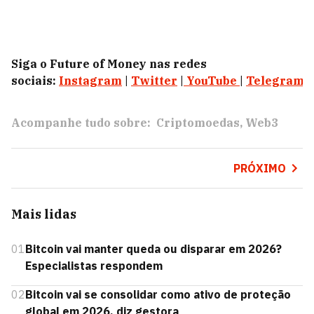
Siga o Future of Money nas redes
sociais:
Instagram
|
Twitter
|
YouTube
|
Telegram
|
Acompanhe tudo sobre:
Criptomoedas
Web3
PRÓXIMO
Mais lidas
01
Bitcoin vai manter queda ou disparar em 2026?
Especialistas respondem
02
Bitcoin vai se consolidar como ativo de proteção
global em 2026, diz gestora