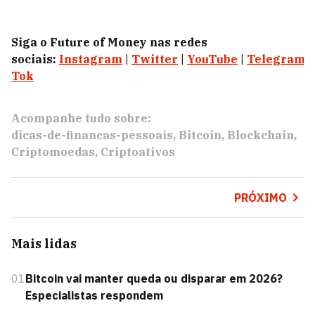
Siga o Future of Money nas redes
sociais:
Instagram
|
Twitter
|
YouTube
|
Telegram
|
Tok
Acompanhe tudo sobre:
dicas-de-financas-pessoais
Bitcoin
Blockchain
Criptomoedas
Criptoativos
PRÓXIMO
Mais lidas
01
Bitcoin vai manter queda ou disparar em 2026?
Especialistas respondem