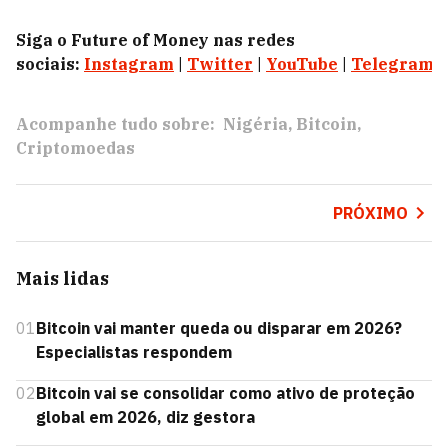
Siga o Future of Money nas redes
sociais:
Instagram
|
Twitter
|
YouTube
|
Telegram
|
Acompanhe tudo sobre:
Nigéria
Bitcoin
Criptomoedas
PRÓXIMO
Mais lidas
01
Bitcoin vai manter queda ou disparar em 2026?
Especialistas respondem
02
Bitcoin vai se consolidar como ativo de proteção
global em 2026, diz gestora