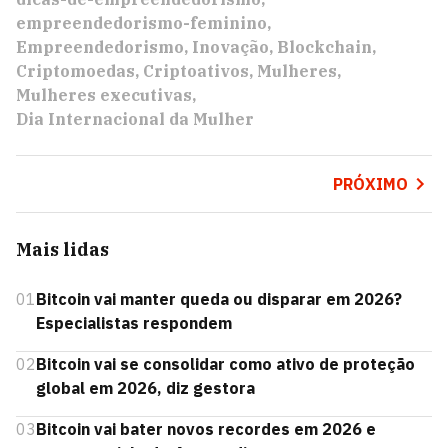
empreendedorismo-feminino
Empreendedorismo
Inovação
Blockchain
Criptomoedas
Criptoativos
Mulheres
Mulheres executivas
Dia Internacional da Mulher
PRÓXIMO
Mais lidas
01
Bitcoin vai manter queda ou disparar em 2026?
Especialistas respondem
02
Bitcoin vai se consolidar como ativo de proteção
global em 2026, diz gestora
03
Bitcoin vai bater novos recordes em 2026 e