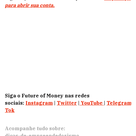
para abrir sua conta.
Siga o Future of Money nas redes
sociais:
Instagram
|
Twitter
|
YouTube
|
Telegram
|
Tok
Acompanhe tudo sobre:
dicas-de-empreendedorismo