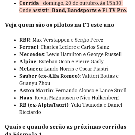
Corrida
- domingo, 20 de outubro, às 15h30;
Onde assistir:
Band, Bandsports e F1TV Pro
.
Veja quem são os pilotos na F1 este ano
RBR
: Max Verstappen e Sergio Pérez
Ferrari
: Charles Leclerc e Carlos Sainz
Mercedes
: Lewis Hamilton e George Russell
Alpine
: Esteban Ocon e Pierre Gasly
McLaren
: Lando Norris e Oscar Piastri
Sauber (ex-Alfa Romeo)
: Valtteri Bottas e
Guanyu Zhou
Aston Martin
: Fernando Alonso e Lance Stroll
Haas
: Kevin Magnussen e Nico Hulkenberg
RB (ex-AlphaTauri)
: Yuki Tsunoda e Daniel
Ricciardo
Quais e quando serão as próximas corridas
da Fórmula 1