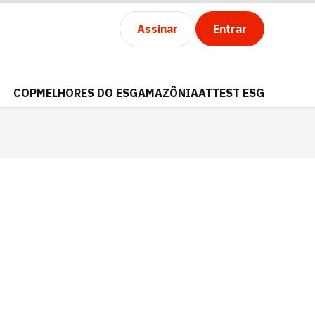
Assinar
Entrar
COP
MELHORES DO ESG
AMAZÔNIA
ATTEST ESG