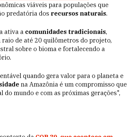
conômicas viáveis para populações que
o predatória dos
recursos naturais
.
a ativa a
comunidades tradicionais
,
raio de até 20 quilômetros do projeto,
tral sobre o bioma e fortalecendo a
rio.
ntável quando gera valor para o planeta e
sidade
na Amazônia é um compromisso que
al do mundo e com as próximas gerações",
 contexto da
COP 30, que acontece em