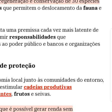
, regeneração e conservação de 30 espécies
s
que permitem o deslocamento da
fauna
e
nta uma premissa cada vez mais latente de
umir
responsabilidades
que
s ao poder público e bancos e organizações
de proteção
mia local junto às comunidades do entorno,
 estimular
cadeias produtivas
entes
,
frutos
e seivas.
que é possível gerar renda sem