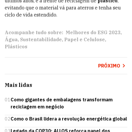
últimos anos, e a frente de reciclagem de
plástico
,
evitando que o material vá para aterros e tenha seu
ciclo de vida estendido.
Acompanhe tudo sobre:
Melhores do ESG 2023
Água
Sustentabilidade
Papel e Celulose
Plásticos
PRÓXIMO
Mais lidas
01
Como gigantes de embalagens transformam
reciclagem em negócio
02
Como o Brasil lidera a revolução energética global
03
Legado da COP30: ALLOS reforça papel dos